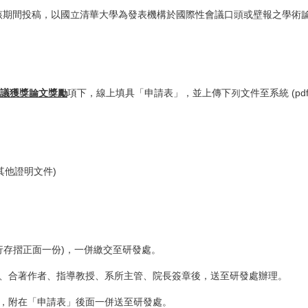
學身份，並於該期間投稿，以國立清華大學為發表機構於國際性會議口頭或壁報之
議獲獎論文獎勵
項下，線上填具「申請表」，並上傳下列文件至系統 (pdf
其他證明文件)
行存摺正面一份)，一併繳交至研發處。
人、合著作者、指導教授、系所主管、院長簽章後，送至研發處辦理。
後，附在「申請表」後面一併送至研發處。