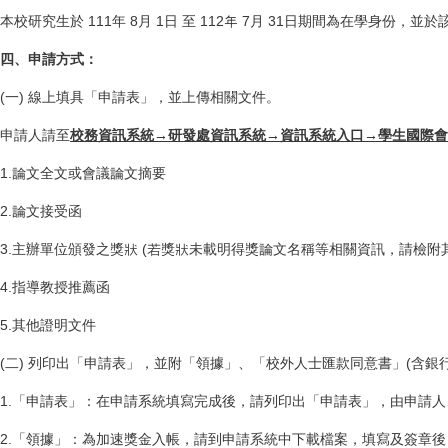
本校研究生於 111年 8月 1日 至 112年 7月 31日期間為在
四、申請方式：
(一) 線上填具「申請表」，並上傳相關文件。
申請人請至
校務資訊系統
→
研發處資訊系統
→
資訊系統入口
→
學生國際會
1.論文全文或會議論文摘要
2.論文接受函
3.主辦單位頒發之獎狀 (若獎狀未載明得獎論文名稱等相關資訊，請檢附
4.指導教授推薦函
5.其他證明文件
(二) 列印出「申請表」，並附「領據」、「校外人士匯款同意書」(含銀
1.「申請表」：在申請系統填寫完成後，請列印出「申請表」，由申請
2.「領據」：為加速獎金入帳，請到申請系統中下載檔案，填寫及簽章