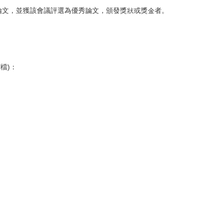
學術論文，並獲該會議評選為優秀論文，頒發獎狀或獎金者。
檔)：