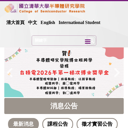
跳
到
主
要
清大首頁
中文
English
International Student
內
容
區
消息公告
最新消息
課程公告
徵才實習公告