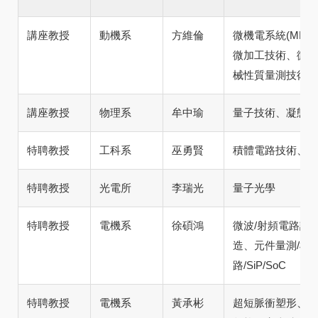
講座教授
動機系
方維倫
微機電系統(ME
微加工技術、微元
械性質量測技術
講座教授
物理系
牟中瑜
量子技術、凝態物
特聘教授
工科系
巫勇賢
積體電路技術、記
特聘教授
光電所
李瑞光
量子光學
特聘教授
電機系
徐碩鴻
微波/射頻電路設
造、元件量測/模
路/SiP/SoC
特聘教授
電機系
黃承彬
超短脈衝塑形、電