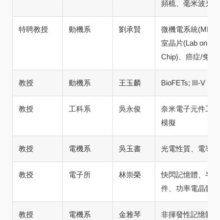
頻梳、毫米波光子
特聘教授
動機系
劉承賢
微機電系統(ME
室晶片(Lab on Ch
Chip)、癌症/免
教授
動機系
王玉麟
BioFETs; III-V Se
教授
工科系
吳永俊
奈米電子元件工程
模擬
教授
電機系
吳玉書
光電性質、電導性
教授
電子所
林崇榮
快閃記憶體、半導
件、功率電晶體
教授
電機系
金雅琴
非揮發性記憶體、