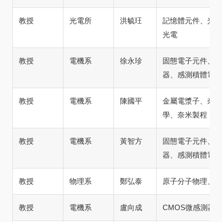
教授
光電所
洪毓玨
記憶體元件、光電
光電
教授
電機系
徐永珍
固態電子元件、類
器、感測積體電路
教授
電機系
陳國平
金屬電漿子、奈米
學、奈米製程
教授
電機系
黃智方
固態電子元件、類
器、感測積體電路
教授
物理系
鄭弘泰
原子分子物理、計
教授
電機系
盧向成
CMOS微感測器