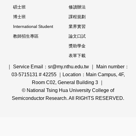
碩士班
修讀辦法
博士班
課程規劃
International Student
業界實習
教師招生專區
論文口試
獎助學金
表單下載
｜ Service Email：sr@my.nthu.edu.tw ｜ Main number：
03-5715131 # 42255 ｜Location：Main Campus, 4F,
Room C02, General Building 3 ｜
© National Tsing Hua University College of
Semiconductor Research. All RIGHTS RESERVED.