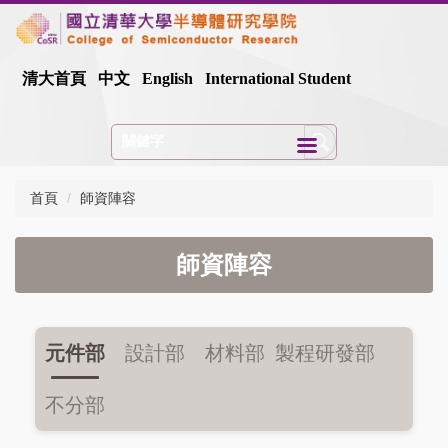
跳
到
主
要
清大首頁
中文
English
International Student
內
容
區
首頁
師資陣容
師資陣容
元件部
設計部
材料部
製程研發部
不分部