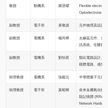
教授
動機系
羅丞曜
Flexible electroni
Optoelectronics
副教授
電子所
黃敬源
元件物理及設計
副教授
電機系
楊尚樺
太赫茲元件、光電
訊系統、生醫影像
副教授
電機系
劉怡君
類比電路設計、射
積體電路、感知無
助理教授
電機系
張鑑元
半導體量子元件
助理教授
電子所
葉昭輝
奈米金屬氧化物二維電
阻記憶體 (RRAM)
Network Har