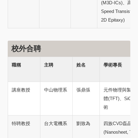
(M3D-ICs)、高
Speed Transis
2D Epitaxy)
校外合聘
職稱
主聘
姓名
學術專長
講座教授
中山物理系
張鼎張
元件物理與製程
體(TFT)、Si
術
特聘教授
台大電機系
劉致為
四族CVD磊晶、Si
(Nanosheet, Tr