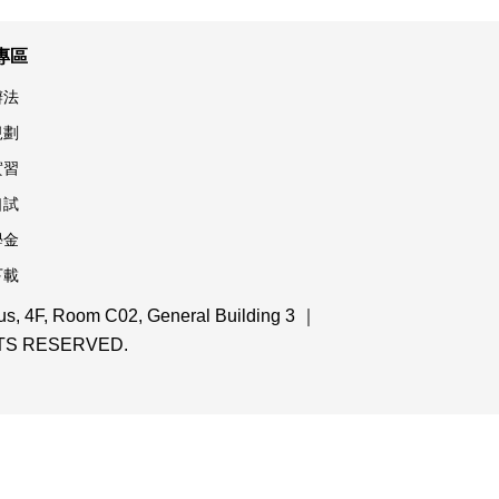
專區
辦法
規劃
實習
口試
學金
下載
 4F, Room C02, General Building 3 ｜
IGHTS RESERVED.