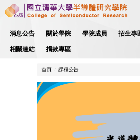
跳
到
主
要
消息公告
關於學院
學院成員
招生專
內
容
相關連結
捐款專區
區
首頁
課程公告