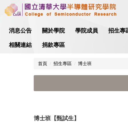
跳
到
主
要
消息公告
關於學院
學院成員
招生專
內
容
相關連結
捐款專區
區
首頁
招生專區
博士班
博士班【甄試生】