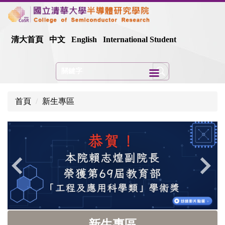
跳
到
主
清大首頁
中文
English
International Student
要
內
容
區
首頁
新生專區
新生專區