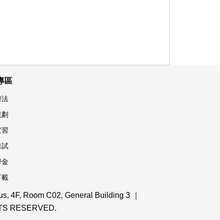
專區
辦法
規劃
實習
口試
學金
下載
 4F, Room C02, General Building 3 ｜
IGHTS RESERVED.