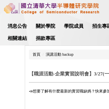
跳
到
主
要
消息公告
關於學院
學院成員
招生專
內
容
相關連結
捐款專區
區
首頁
演講活動 backup
【職涯活動-企業實習說明會】3/27(一)
📣想要了解有什麼最新的實習職缺媽？快來參加