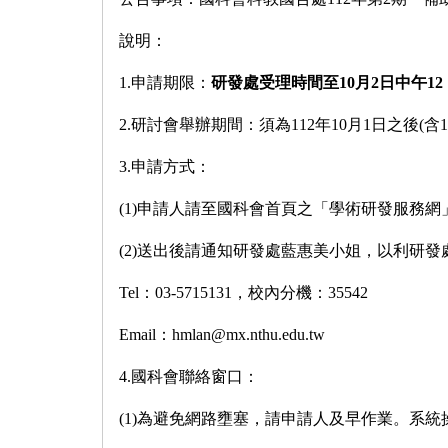
說明：
1.申請期限：
研發處受理時間至
10
月
2
日中午
12
2.研討會舉辦期間：須為112年10月1日之後(含1
3.申請方式：
(1)申請人請至國科會首頁之「學術研發服務
(2)送出後請通知研發處藍惠美小姐，以利研發
Tel：03-5715131，校內分機：35542
Email：
hmlan@mx.nthu.edu.tw
4.國科會聯絡窗口：
(1)為避免網路壅塞，請申請人及早作業。系