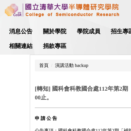
跳
到
主
要
消息公告
關於學院
學院成員
招生專
內
容
相關連結
捐款專區
區
首頁
演講活動 backup
[轉知] 國科會科教國合處112年第
00止。
申
請
公
告
公告事項：國科會科教國合處112年第2期「