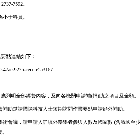
、2737-7592。
孫小于科員。
業要點連結如下：
890-47ae-9275-cecefe5a3167
助，應列明全部經費內容，及向各機關申請補(捐)助之項目及金額。
科會補助邀請國際科技人士短期訪問作業要點申請額外補助。
型學術會議，請申請人詳填外籍學者參與人數及國家數 (含我國至
覆。