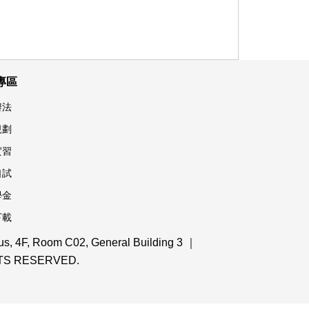
專區
辦法
規劃
實習
口試
學金
下載
 4F, Room C02, General Building 3 ｜
IGHTS RESERVED.