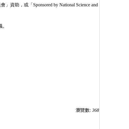
sored by National Science and
議。
瀏覽數:
368