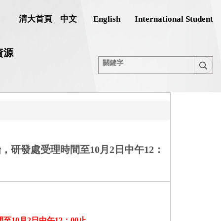
清大首頁
中文
English
International Student
資源
，研發處受理時間至10月2日中午12：
間至
10
月
2
日中午
12
：
00
止
。