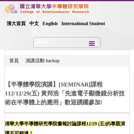
跳
到
主
清大首頁
中文
English
International Student
要
內
容
區
首頁
演講活動 backup
【半導體學院演講】[SEMINAR]課程
112/12/29(五) 黃邦浩「先進電子顯微鏡分析技
術在半導體上的應用」歡迎踴躍參加!
清華大學半導體研究學院書報討論課程12/29 (五)的專題演
講不可錯過！