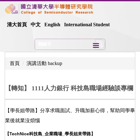
跳
到
主
清大首頁
中文
English
International Student
要
內
容
區
首頁
演講活動 backup
【轉知】 1111人力銀行 科技島職場經驗談專欄
【學長姐帶路】分享求職面試、升職加薪心得，幫助同學畢
業後就業沒煩惱
【TechNice科技島
_
企業職場_學長姐來帶路】