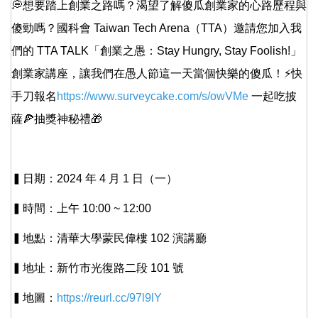
💭想要踏上創業之路嗎？渴望了解傻瓜創業家的心路歷程與
傻勁嗎？國科會 Taiwan Tech Arena（TTA）邀請您加入我
們的 TTA TALK「創業之愚：Stay Hungry, Stay Foolish!」
創業家講座，讓我們在愚人節這一天當個快樂的傻瓜！⚡快
手刀報名
https://www.surveycake.com/s/owVMe
一起吃披
薩🍕抽獎神秘禮🎁
▍日期：2024 年 4 月 1 日（一）
▍時間：上午 10:00 ~ 12:00
▍地點：清華大學蒙民偉樓 102 演講廳
▍地址：新竹市光復路二段 101 號
▍地圖：
https://reurl.cc/97l9lY