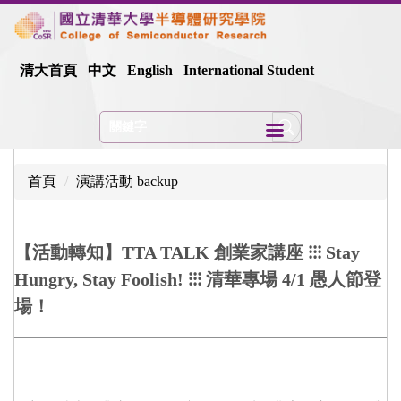
跳
到
主
清大首頁
中文
English
International Student
要
內
容
區
首頁
演講活動 backup
【活動轉知】TTA TALK 創業家講座 ⁝⁝⁝ Stay
Hungry, Stay Foolish! ⁝⁝⁝ 清華專場 4/1 愚人節登
場！