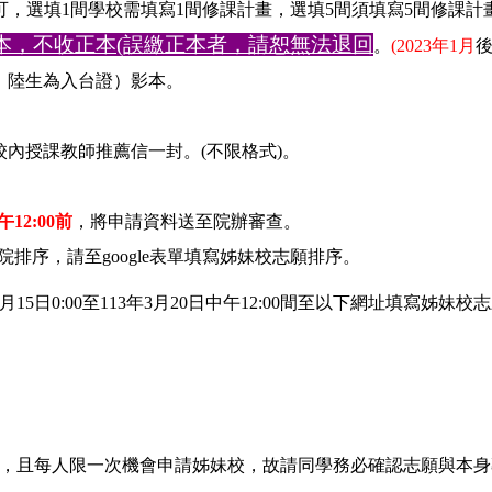
可，選填1間學校需填寫1間修課計畫，選填5間須填寫5間修課計
本，不收正本(誤繳正本者，請恕無法退回
。
(2023年1月
、陸生為入台證）影本。
或校內授課教師推薦信一封。(不限格式)。
午12:00前
，將申請資料送至院辦審查。
院排序，請至google表單填寫姊妹校志願排序。
15日0:00至113年3月20日中午12:00間至以下網址填寫
，且每人限一次機會申請姊妹校，故請同學務必確認志願與本身