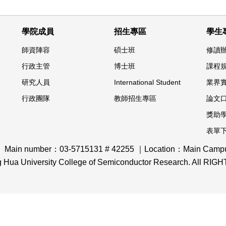
學院成員
招生專區
學生
師資陣容
碩士班
修讀
行政主管
博士班
課程
研究人員
International Student
業界
行政團隊
教師招生專區
論文
獎助
表單
｜ Main number：03-5715131 # 42255 ｜Location：Main Campus,
ng Hua University College of Semiconductor Research. All R