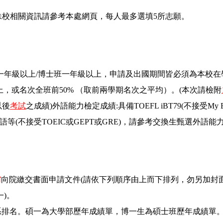
妹校相關資訊請參考本處網頁，每人最多選填5所志願。
一年級以上/博士班一年級以上，申請及出國期間皆必須為本校在學
以上，或名次全班前50% （取前兩學期名次之平均）。(本次請檢附
以後
考試
之成績)外語能力檢定成績:具備TOEFL iBT79(不接受My Best 
等(不接受TOEIC或GEPT或GRE)，請參考交換生甄選外語
。
前
向院繳交書面申請文件(請依下列順序由上而下排列，勿另加封面
一)。
系排名。碩一為大學部歷年成績單，博一生為碩士班歷年成績單