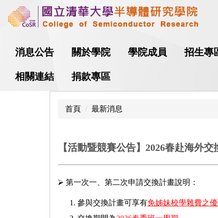
跳
到
主
要
消息公告
關於學院
學院成員
招生專
內
容
相關連結
捐款專區
區
首頁
最新消息
【活動暨競賽公告】2026春赴海外交換
⮚ 第一次一、第二次申請交換計畫說明：
參與交換計畫可享有
免姊妹校學雜費之優