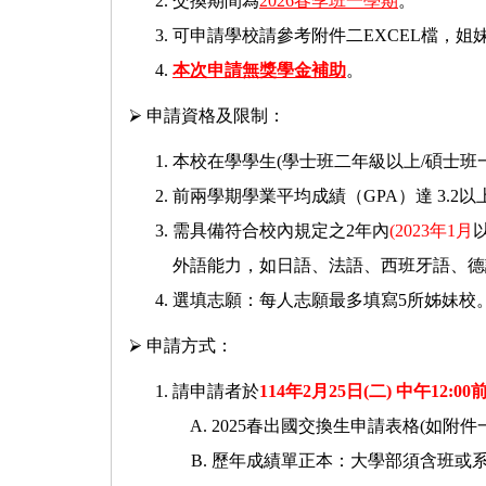
交換期間為
2026春季班一學期
。
可申請學校請參考附件二EXCEL檔，姐
本次申請無獎學金補助
。
⮚ 申請資格及限制：
本校在學學生(學士班二年級以上/碩士班
前兩學期學業平均成績（GPA）達 3.2
需具備符合校內規定之2年內
(2023年1月
外語能力，如日語、法語、西班牙語、德語
選填志願：每人志願最多填寫5所姊妹校
⮚ 申請方式：
請申請者於
114年2月25日(二) 中午12:00
2025春出國交換生申請表格(如附件
歷年成績單正本：大學部須含班或