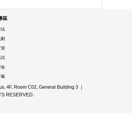
專區
辦法
規劃
實習
口試
學金
下載
 4F, Room C02, General Building 3 ｜
IGHTS RESERVED.