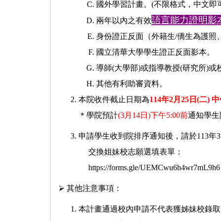
國外學習計畫。(不限格式，中文即
語言能力證明影
兩年以內之有效
身份證正反面（外籍生/僑生為護照
國立清華大學學生證正反面影本。
導師(大學部)或指導教授(研究所)
其他有利助審資料。
本院收件截止日期為
114年2月25日(二) 中
＊學院預計
(3月14日)下午5:00前
通知學生
申請學生收到院排序通知後，請於113年3月
交換姐妹校志願選填表單：
https://forms.gle/UEMCwu6h4wr7mL9h6
⮚ 其他注意事項：
本計畫通過校內申請不代表獲姊妹校錄取