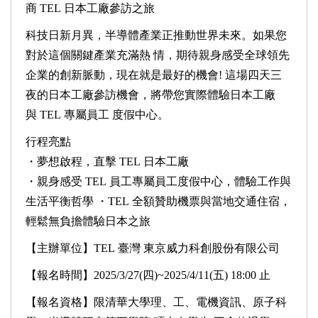
商 TEL 日本工廠參訪之旅
科技日新月異，半導體產業正推動世界未來。如果您
對於這個關鍵產業充滿熱 情，期待親身感受全球領先
企業的創新脈動，現在就是最好的機會! 這場四天三
夜的日本工廠參訪機會，將帶您實際體驗日本工廠
與 TEL 專屬員工 度假中心。
行程亮點
・夢想啟程，直擊 TEL 日本工廠
・親身感受 TEL 員工專屬員工度假中心，體驗工作與
生活平衡哲學 ・TEL 全額贊助機票與當地交通住宿，
輕鬆無負擔體驗日本之旅
【主辦單位】TEL 臺灣 東京威力科創股份有限公司
【報名時間】2025/3/27(四)~2025/4/11(五) 18:00 止
【報名資格】限清華大學理、工、電機資訊、原子科