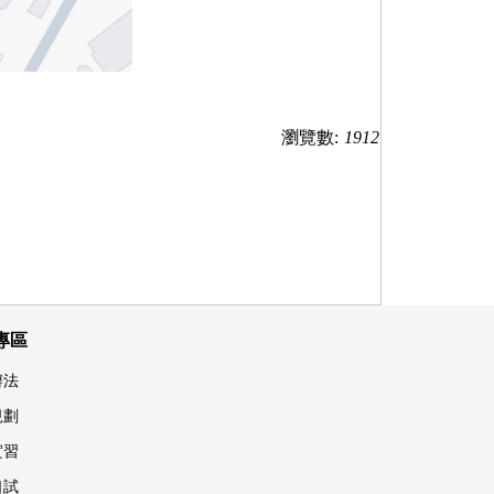
瀏覽數:
1912
專區
辦法
規劃
實習
口試