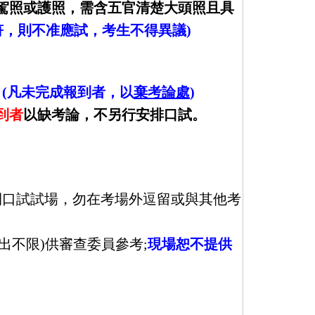
駕照或護照，需含五官清楚大頭照且具
符，則不准應試，考生不得異議)
。
(凡未完成報到者，以
棄考論處
)
到者
以缺考論，不另行安排口試。
開口試試場，勿在考場外逗留或與其他考
出不限)供審查委員參考;
現場恕不提供