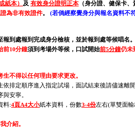
或紙本）
及
有效身分證明正本
（身分證、健保卡、
生證為非有效證件
。
(若倘經察覺身分與報名資料不
至報到處報到完成身分檢核，並於報到處等候唱名
前10分鐘
須到考場外等候，口試開始
前5分鐘
仍未
考生不得以任何理由要求更改。
生依排定順序進入指定試場，面試結束後請儘速離
序與安寧。
料:
4頁A4大小
紙本資料，份數
3-4份
左右(單雙面輸
自我介紹。