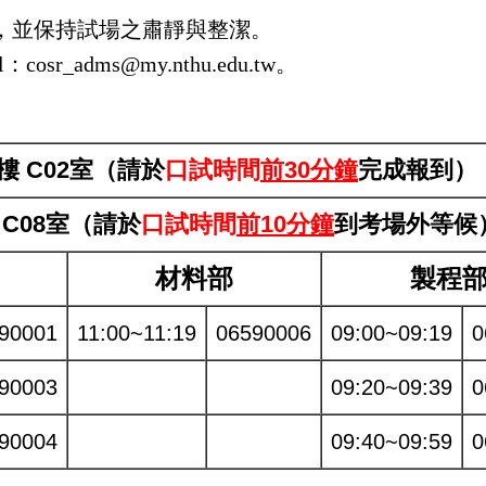
，並保持試場之肅靜與整潔。
l：
cosr_adms@my.nthu.edu.tw
。
樓 C02室（請於
口試時間
前30分鐘
完成報到）
 C08室（請於
口試時間
前10分鐘
到考場外等候
材料部
製程
90001
11:00~11:19
06590006
09:00~09:19
0
90003
09:20~09:39
0
90004
09:40~09:59
0