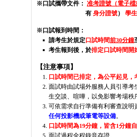
※口試攜帶文件：
准考證號（電子檔
有
身分證號
）
學
※口試報到時間：
請考生於規定
口試時間
前30分鐘
考生報到後，於
排定口試時間開始
【注意事項】
口試時間已排定，為公平起見，
面試時由試場外服務人員引導考
生交談、喧嘩，以免影響考場秩
可依需求自行準備有利審查說明資
任何投影機或筆電等設備
。
口試時間為19分鐘，皆含1分鐘
面試過程全程錄音存證。