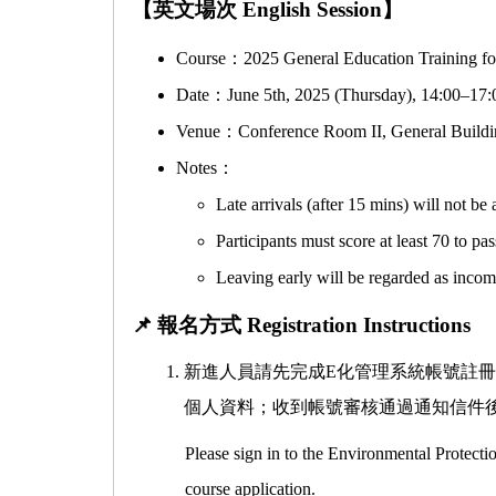
【
英文場次
English Session
】
Course
：
2025 General Education Training f
Date
：
June 5th, 2025 (Thursday), 14:00
–
17:
Venue
：
Conference Room II, General Buildi
Notes
：
Late arrivals (after 15 mins) will not be 
Participants must score at least 70 to pa
Leaving early will be regarded as incomp
📌
報名方式
Registration Instructions
新進人員請先完成
E
化管理系統帳號註冊
個人資料；收到帳號審核通過通知信件
Please sign in to the Environmental Protecti
course application.