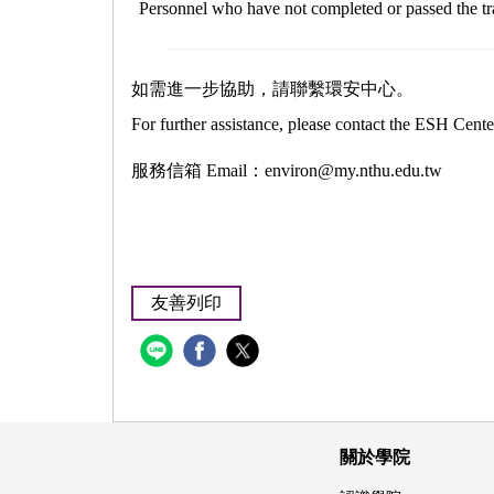
Personnel who have not completed or passed the tr
如需進一步協助，請聯繫環安中心。
For further assistance, please contact the ESH Cente
服務信箱
Email
：
environ@my.nthu.edu.tw
友善列印
關於學院