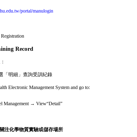
nthu.edu.tw/portal/manulogin
Registration
ining Record
至：
選「明細」查詢受訓紀錄
ealth Electronic Management System
and go to:
el Management
→
View
“
Detail
”
關注化學物質實驗或儲存場所