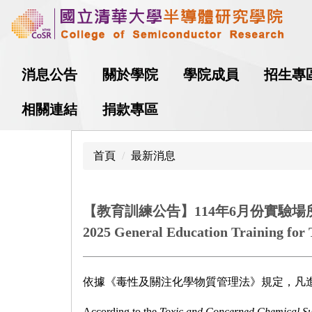
跳
到
主
要
消息公告
關於學院
學院成員
招生專
內
容
相關連結
捐款專區
區
首頁
最新消息
【教育訓練公告】114年6月份實驗場所─
2025 General Education Training for
依據《毒性及關注化學物質管理法》規定，凡
According to the
Toxic and Concerned Chemical Su