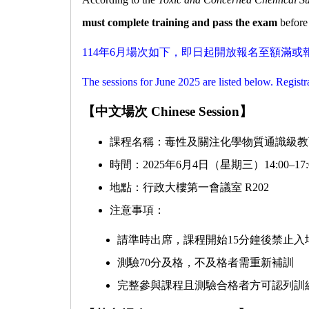
must complete training and pass the exam
before
114
年
6
月場次如下，即日起開放報名至額滿或
The sessions for June 2025 are listed below. Registra
【
中文場次
Chinese Session
】
課程名稱：毒性及關注化學物質通識級教
時間：
2025
年
6
月
4
日（星期三）
14:00
–
17
地點：行政大樓第一會議室
R202
注意事項：
請準時出席，課程開始
15
分鐘後禁止入
測驗
70
分及格，不及格者需重新補訓
完整參與課程且測驗合格者方可認列訓