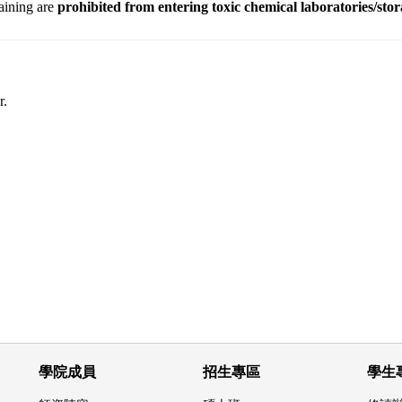
aining are
prohibited from entering toxic chemical laboratories/sto
r.
學院成員
招生專區
學生