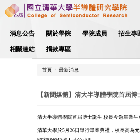
跳
到
主
要
消息公告
關於學院
學院成員
招生專
內
容
相關連結
捐款專區
區
首頁
最新消息
【新聞媒體】清大半導體學院首屆博
清大半導體學院首屆博士誕生 校長今勉畢業生
清華大學於5月26日舉行畢業典禮，校長高為