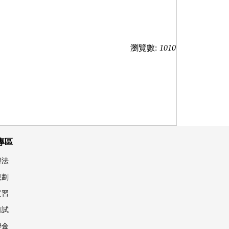
瀏覽數:
1010
專區
辦法
規劃
實習
口試
學金