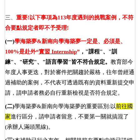
三、
重要
!
以下事項為
113
年度遇到的挑戰案例，不符
合要點規定者即不予受理
!
(
一
)
學海築夢
&
新南向學海築夢一定是、必須是、
100%
是赴外
“
實習
Internship
”
，
"
課程
"
、
"
訓
練
"
、
"
研究
"
、
"
語言學習
"
皆不符合規定。
教育部今
年度人事更迭，對於審件把關趨於嚴格，往年曾經通
過補助的案例，不代表可透過既有的資料重新提交申
請，請申請者務必自行重新檢視是否符合規定。
(
二)
學海築夢&新南向學海築夢的重要區別:以
前往國
家
進行區分，請申請者留意，不要第一關就搞混了
(承辦人滿頭黑線)。