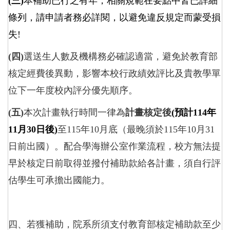
(
三)
本補助已行之有年，相關規範在要點中皆已詳細
條列，請申請者務必詳閱，以避免違反規定而蒙受損
失!
(
四)
選送生人數及機構務必確認適當，避免於教育部
核定經費後異動，影響本校行政績效評比及貴教學單
位下一年度校內評分優先順序。
(
五)
本次計畫執行時間一律為
計畫核定後
(
預計114年
11月30日後)
至115年10月底（最晚須於115年10月31
日前出國）。配合學海辦公室作業流程，校方無法提
早於核定日前取得並撥付補助款給各計畫，須自行評
估學生可承擔出國能力。
四、若獲補助，院系所須支付教育部核定補助款至少