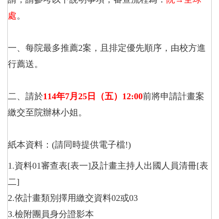
處
。
一、每院最多推薦2案，且排定優先順序，由校方進
行薦送。
二、請於
114
年7月25日（五）12:00
前將申請計畫案
繳交至院辦林小姐。
紙本資料：(請同時提供電子檔!)
1.
資料01審查表[表一]及計畫主持人出國人員清冊[表
二]
2.依計畫類別擇用繳交資料02或03
3.檢附團員身分證影本