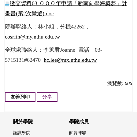
繳交資料03-ＯＯＯ年申請「新南向學海築夢」計
畫書(第2次徵選).doc
院辦聯絡人：林小姐，分機
42262
，
cosrfin@my.nthu.edu.tw
全球處聯絡人：李蕙君
Joanne
電話：
03-
5715131#62470
hc.lee@mx.nthu.edu.tw
瀏覽數:
606
友善列印
分享
關於學院
學院成員
認識學院
師資陣容