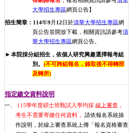
律網路報名
；報名相關資訊請參考
清華
大學招生專區
網頁公告】
招生簡章：
114
年
9
月
12
日於
清華大學招生專區
網
頁公告並開放下載，相關資訊請參考
清
華大學招生專區
網頁公告。
►
本院採分
組招生，依個人研究興趣選擇報考組
別。
(不可跨組報名，錄取後不得轉部
及轉所)
指定繳交資料說明
一、
115學年度碩士班甄試入學均採
線上審查
，
考生不需要寄繳任何資料，
請依報名系統操
作說明，於線上審查系統上傳「報名資格審查