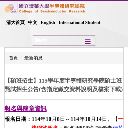
跳
到
主
清大首頁
中文
English
International Student
要
內
容
區
首頁
最新消息
【碩班招生】115學年度半導體研究學院碩士班
甄試招生公告(含指定繳交資料說明及檔案下載)
報名與簡章資訊
報名日期：
114
年
10
月
8
日～
114
年
10
月
14
日。【
一