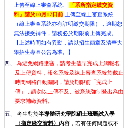
上傳至線上審查系統、
「系所指定繳交資
料」請於
10
月
17
日前
上傳至線上審查系統
（線上審查系統亦有註明繳交期限），逾期恕
無法接受補件，請務必於期限前上傳完成。
【上述時間如有異動，請以招生簡章及清華大
學招生專區公告為準。】
四、
為避免網路壅塞，請考生儘早完成上網報名
及上傳資料，
報名系統
及
線上審查系統
於截止
時間到將自動關閉，請於期限前「完成上
傳」，請勿以上傳不及、被系統強制登出為由
要求補繳資料。
五、
考生對於
半導體研究學院碩士班甄試入學
〈指定繳交資料〉
內容
，若有任何問題或不