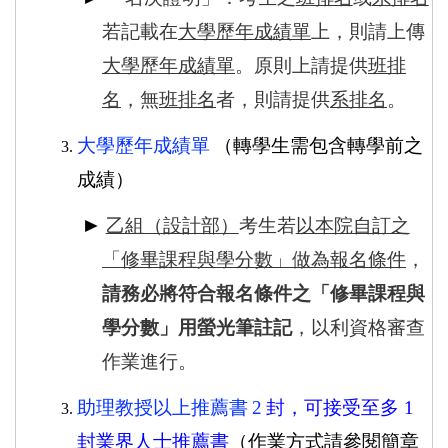
若記載在
大學歷年成績單
上，則請上傳
大學歷年成績單
。原則上請提供
班排
名
，無
班排名
者，則請提供
系排名
。
大學歷年成績單
（轉學生需包含轉學前之
成績）
►
乙組（設計部）
考生若
以本院自訂之
「修畢課程與學分數」做為報名條件
，
請務必將符合報名條件之「修畢課程與
學分數」用螢光筆註記
，以利資格審查
作業進行。
助理教授以上推薦書
2
封，可接受至多
1
封業界人士推薦書
（作業方式請參閱簡章