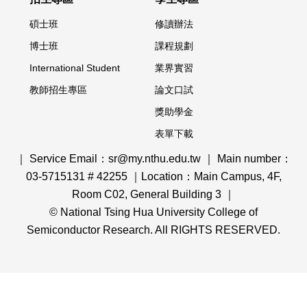
碩士班
修讀辦法
博士班
課程規劃
International Student
業界實習
教師招生專區
論文口試
獎助學金
表單下載
｜ Service Email：sr@my.nthu.edu.tw ｜ Main number：
03-5715131 # 42255 ｜Location：Main Campus, 4F,
Room C02, General Building 3 ｜
© National Tsing Hua University College of
Semiconductor Research. All RIGHTS RESERVED.