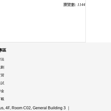
瀏覽數:
1144
專區
辦法
規劃
實習
口試
學金
下載
 4F, Room C02, General Building 3 ｜