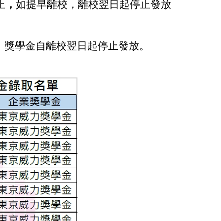
止
，
如提早離校，離校翌日起停止發放
，獎學金自離校翌日起停止發放。
。