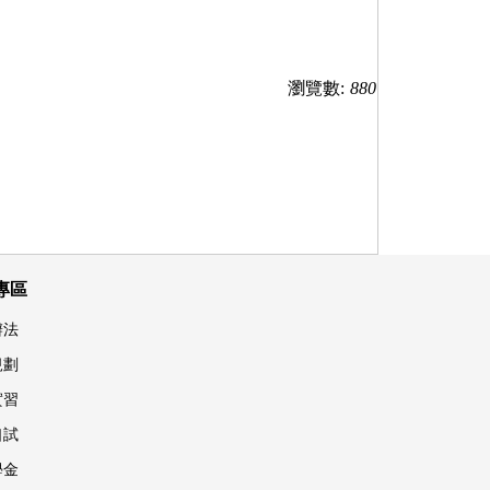
瀏覽數:
880
專區
辦法
規劃
實習
口試
學金