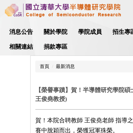
跳
到
主
要
消息公告
關於學院
學院成員
招生專
內
容
相關連結
捐款專區
區
首頁
最新消息
【榮譽事蹟】賀！半導體研究學院碩士生王柏頴、資
王俊堯教授)
賀！本院合聘教師
王俊堯老師
指導
賽中脫穎而出，榮獲冠軍殊榮。