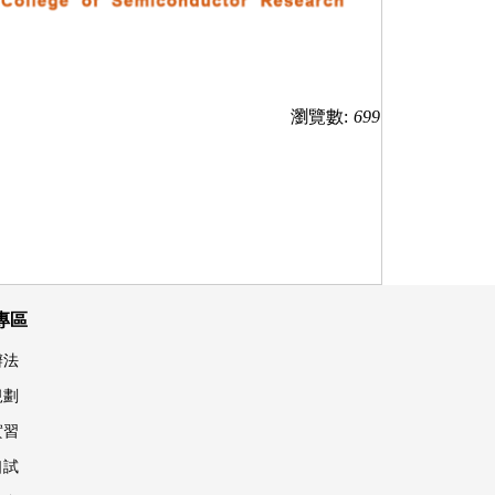
瀏覽數:
699
專區
辦法
規劃
實習
口試