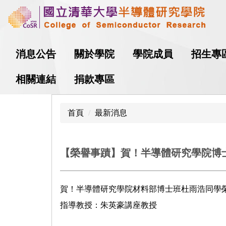
跳
到
主
要
消息公告
關於學院
學院成員
招生專
內
容
相關連結
捐款專區
區
首頁
最新消息
【榮譽事蹟】賀！半導體研究學院博士
賀！半導體研究學院材料部博士班杜雨浩同學榮
指導教授：朱英豪講座教授