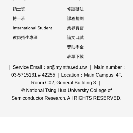
碩士班
修讀辦法
博士班
課程規劃
International Student
業界實習
教師招生專區
論文口試
獎助學金
表單下載
｜ Service Email：sr@my.nthu.edu.tw ｜ Main number：
03-5715131 # 42255 ｜Location：Main Campus, 4F,
Room C02, General Building 3 ｜
© National Tsing Hua University College of
Semiconductor Research. All RIGHTS RESERVED.