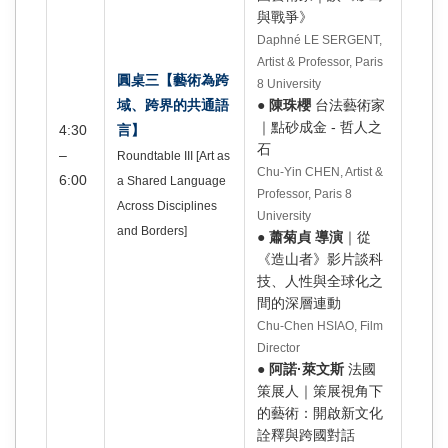
與戰爭》
Daphné LE SERGENT,
Artist & Professor, Paris
圓桌三【藝術為跨
8 University
域、跨界的共通語
●
陳珠櫻
台法藝術家
｜點砂成金 - 哲人之
4:30
言】
石
–
Roundtable III [Art as
Chu-Yin CHEN, Artist &
6:00
a Shared Language
Professor, Paris 8
Across Disciplines
University
and Borders]
●
蕭菊貞 導演
｜從
《造山者》影片談科
技、人性與全球化之
間的深層連動
Chu-Chen HSIAO, Film
Director
●
阿諾·萊文斯
法國
策展人｜策展視角下
的藝術：開啟新文化
詮釋與跨國對話