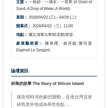
主題：
一粒砂・一滴水・一世界 (A Grain of
Sand, A Drop of Water, A World)
展期：
2026/04/22 (三) – 04/28 (二)
開幕式：
2026/04/22（三）11:00
地點：
國立清華大學/旺宏館/穿堂
參展藝術家：
陳珠櫻、妲芬妮·樂司晨
Daphné Le Sergent
論壇資訊
矽島的故事 The Story of Silicon Island
後疫情時局的劇烈變動，促使台灣這座
矽島意外地成為舉世焦點 ...