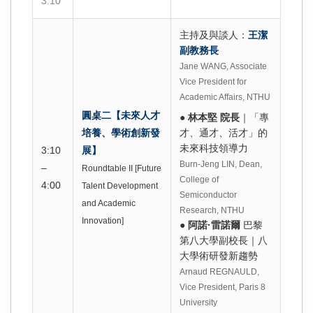
3:10
主持及與談人：
王潔
副教務長
Jane WANG, Associate
Vice President for
Academic Affairs, NTHU
圓桌二【未來人才
●
林本堅 院長
｜「專
培養、學術創新發
才、通才、活才」的
未來科技領導力
3:10
展】
Burn-Jeng LIN, Dean,
–
Roundtable II [Future
College of
4:00
Talent Development
Semiconductor
and Academic
Research, NTHU
Innovation]
●
阿諾·雷諾爾
巴黎
第八大學副校長｜八
大學術研發新趨勢
Arnaud REGNAULD,
Vice President, Paris 8
University