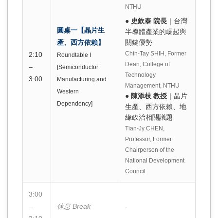
NTHU
●
史欽泰 院長
｜台灣
圓桌一【晶片生
半導體產業的崛起與
產、西方依賴】
關鍵優勢
Chin-Tay SHIH, Former
2:10
Roundtable I
Dean, College of
–
[Semiconductor
Technology
3:00
Manufacturing and
Management, NTHU
Western
●
陳添枝 教授
｜晶片
Dependency]
生產、西方依賴、地
緣政治相關議題
Tian-Jy CHEN,
Professor, Former
Chairperson of the
National Development
Council
3:00
–
休息 Break
-