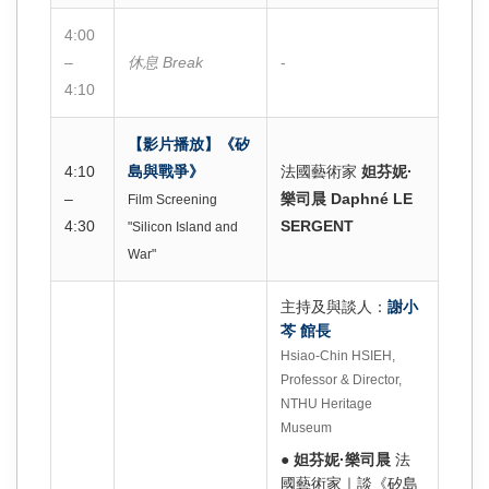
4:00
–
休息 Break
-
4:10
【影片播放】《矽
4:10
島與戰爭》
法國藝術家
妲芬妮·
–
樂司晨 Daphné LE
Film Screening
4:30
SERGENT
"Silicon Island and
War"
主持及與談人：
謝小
芩 館長
Hsiao-Chin HSIEH,
Professor & Director,
NTHU Heritage
Museum
●
妲芬妮·樂司晨
法
國藝術家｜談《矽島