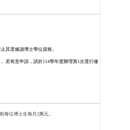
廢止其逕修讀博士學位資格。
 若有意申請，請於114學年度辦理第1次逕行修
助每位博士生每
月
2
萬
元。