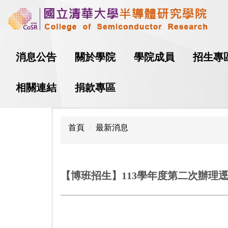
跳
到
主
消息公告
關於學院
學院成員
招生專
要
內
相關連結
捐款專區
容
區
首頁
最新消息
【博班招生】113學年度第二次辦理逕行