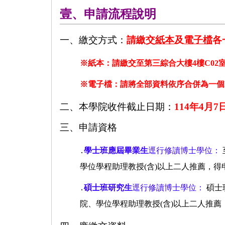
壹、申請流程說明
一、繳交方式：
請繳交
紙本
及
電子檔
各
※紙本：請繳交至第三綜合大樓4樓C02室
※電子檔：請將全部資料依序合併為一個PD
二、本學院收件截止日期：
114年4月7
三、申請資格
․
學士班應屆畢業生
逕行修讀博士學位：
學位學程助理教授(含)以上二人推薦，
․
碩士班研究生
逕行修讀博士學位：
碩士
院、學位學程助理教授(含)以上二人推