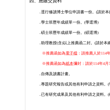
四、應繳交資料
․
逕行修讀博士學位申請書一份。(請於本
․
學士班歷年成績單一份。(學逕博)
․
碩士班歷年成績單一份。(碩逕博)
․
助理教授(含)以上推薦函二封。(請於本
※推薦函如為
電子檔
：請推薦人於114年4月
※推薦函如為
紙本
彌封：請於114年4
․
自傳及讀書計畫。
․
專題研究報告或其他有利申請之資料。(
․
已有研究成果及其他有利申請之資料。(