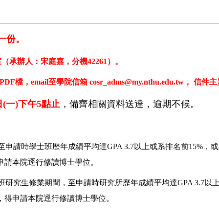
一份。
（承辦人：宋庭嘉，分機42261）。
F檔，email至學院信箱
cosr_adms@my.nthu.edu.tw
， 信件主
日(一)下午5點止
，備齊相關資料送達，逾期不候。
至申請時學士班歷年成績平均達GPA 3.7以上或系排名前15%
得申請本院逕行修讀博士學位。
班研究生修業期間，至申請時研究所歷年成績平均達GPA 3.7
薦，得申請本院逕行修讀博士學位。